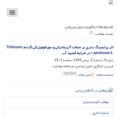
Toggle
vigation
کلیدواژه‌ها =
پاکلوبوترازول و پرولین
1
تعداد مقالات:
اثر پرایمینگ بذری بر صفات آنزیماتیکی و مورفولوژیکی گندم (Triticum
aestivum L.) در شرایط کمبود آب
دوره 3، شماره 2، بهمن 1394، صفحه
1-15
فریبرز شکاری؛ امین عباسی؛ عبدالله جوانمرد
730.84 K
مشاهده مقاله
اصل مقاله
مقالات آماده انتشار
شماره جاری