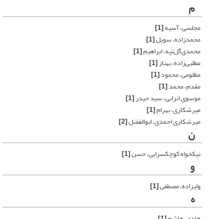
م
مجلسی، آسیه
[1]
محمدزاده، سویل
[1]
محمدی‌گل‌تپه، ابراهیم
[1]
مطلبی‌زاده، بهناز
[1]
مظلومی، محمود
[1]
مقدم، محمد
[1]
موسوی انزابی، سید حیدر
[1]
میرشکاری، بهرام
[1]
میرشکاری احمدی، ابوالفضل
[2]
ن
نیکخواه کوچکسرایی، حسن
[1]
و
ولیزاده، مصطفی
[1]
ه
هادی، هاشم
[1]