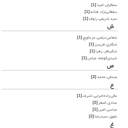
سفالیان، امید
[1]
سلطانی‌نژاد، فتانه
[1]
سید شریفی، رئوف
[1]
ش
شعاعی دیلمی، مرداویچ
[1]
شکاری، فریبرز
[1]
شکیبافر، زهرا
[1]
شهدی‌کومله، عباس
[1]
ص
صدقی، محمد
[2]
ع
عالی زاده امرایی، اشرف
[1]
عبادی، اصغر
[2]
عباسی، امین
[1]
علوی، سیدرضا
[2]
غ