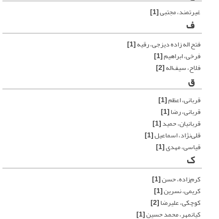
غیرتمند، مجتبی
[1]
ف
فتح‏ اله‏ زاده دیزجی، رقیه
[1]
فرخی، ابراهیم
[1]
فلاح، سیف‌اله
[2]
ق
قربانی، اعظم
[1]
قربانی، رضا
[1]
قربانیان، حمید
[1]
قلی‌نژاد، اسماعیل
[1]
قیاسی، مهدی
[1]
ک
کرم‌زاده، حسن
[1]
کریمی، نسرین
[1]
کوچکی، علیرضا
[2]
کیانمهر، محمد حسین
[1]