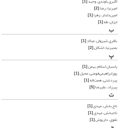
اکبری باوندی، وحید
[1]
امیرنیا، رضا
[2]
امین‌دلدار، زهرا
[1]
ایزان، طه
[1]
ب
باقری شیروان، میلاد
[1]
بصیرنیا، اشکان
[2]
پ
پاسبان اسلام، بهمن
[1]
پورابراهیمی‌فومنی، محیل
[1]
پیردشتی، همت‌اله
[1]
پیرزاد، علیرضا
[5]
ت
تاج بخش، مهدی
[1]
تاجبخش، مهدی
[1]
تقوی، داریوش
[1]
ج