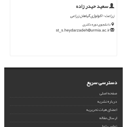
سعید حیدر زاده
زراعت- اکولوژی گیاهان زراعی
دانشجوی دوره دکتری
urmia.ac.ir
st_s.heydarzadeh
دسترسی سریع
صفحه اصلی
درباره نشریه
اعضای هیات تحریریه
ارسال مقاله
تماس با ما