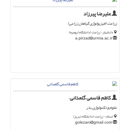
علیرضا پیرزاد
زراعت (فیزیولوژی گیاهان زراعی)
دانشیار- زراعت (دانشگاه ارومیه)
urmia.ac.ir
a.pirzad
کاظم قاسمی گلعذانی
علوم و تکنولوژی بذر
استاد- زراعت (دانشگاه تبریز)
gmail.com
golezani