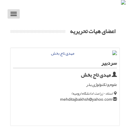
Toggle
vigation
اعضای هیات تحریریه
سردبیر
مهدی تاج بخش
علوم و تکنولوژی بذر
استاد- زراعت (دانشگاه ارومیه)
yahoo.com
mehditajbakhsh