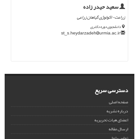
سعید حیدر زاده
زراعت- اکولوژی گیاهان زراعی
دانشجوی دوره دکتری
urmia.ac.ir
st_s.heydarzadeh
دسترسی سریع
صفحه اصلی
درباره نشریه
اعضای هیات تحریریه
ارسال مقاله
تماس با ما