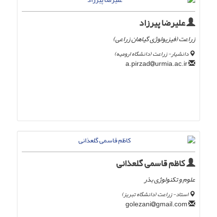
علیرضا پیرزاد
زراعت (فیزیولوژی گیاهان زراعی)
دانشیار- زراعت (دانشگاه ارومیه)
urmia.ac.ir
a.pirzad
کاظم قاسمی گلعذانی
علوم و تکنولوژی بذر
استاد- زراعت (دانشگاه تبریز)
gmail.com
golezani