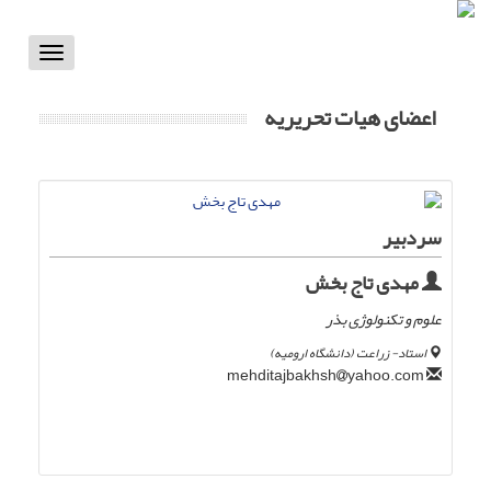
Toggle
vigation
اعضای هیات تحریریه
سردبیر
مهدی تاج بخش
علوم و تکنولوژی بذر
استاد- زراعت (دانشگاه ارومیه)
yahoo.com
mehditajbakhsh