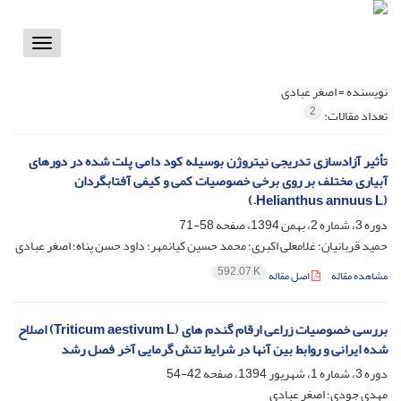
Toggle
vigation
نویسنده =
اصغر عبادی
2
تعداد مقالات:
تأثیر آزادسازی تدریجی نیتروژن بوسیله کود دامی پلت شده در دورهای
آبیاری مختلف بر روی برخی خصوصیات کمی و کیفی آفتابگردان
(Helianthus annuus L.)
دوره 3، شماره 2، بهمن 1394، صفحه
58-71
حمید قربانیان؛ غلامعلی اکبری؛ محمد حسین کیانمهر؛ داود حسن پناه؛ اصغر عبادی
592.07 K
مشاهده مقاله
اصل مقاله
بررسی خصوصیات زراعی ارقام گندم های (Triticum aestivum L) اصلاح
شده ایرانی و روابط بین آنها در شرایط تنش گرمایی آخر فصل رشد
دوره 3، شماره 1، شهریور 1394، صفحه
42-54
مهدی جودی؛ اصغر عبادی