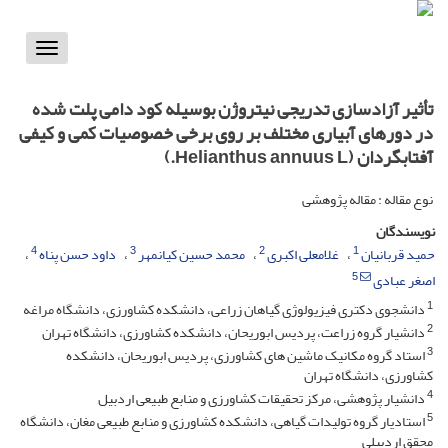
Toggle
vigation
تأثیر آزادسازی تدریجی نیتروژن بوسیله کود دامی پلت شده
در دورهای آبیاری مختلف بر روی برخی خصوصیات کمی و کیفی
آفتابگردان (Helianthus annuus L.)
نوع مقاله : مقاله پژوهشی
نویسندگان
4
3
2
1
حمید قربانیان
غلامعلی اکبری
محمد حسین کیانمهر
داود حسن پناه
5
اصغر عبادی
1
دانشجوی دکتری فیزیولوژی گیاهان زراعی، دانشکده کشاورزی، دانشگاه مراغه
2
دانشیار گروه زراعت، پردیس ابوریحان، دانشکده کشاورزی، دانشگاه تهران
3
استاد گروه مکانیک ماشین های کشاورزی، پردیس ابوریحان، دانشکده
کشاورزی، دانشگاه تهران
4
دانشیار پژوهشی، مرکز تحقیقات کشاورزی و منابع طبیعی اردبیل
5
استادیار گروه تولیدات گیاهی، دانشکده کشاورزی و منابع طبیعی مغان، دانشگاه
محقق اردبیلی