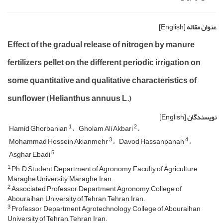
عنوان مقاله
[English]
Effect of the gradual release of nitrogen by manure
fertilizers pellet on the different periodic irrigation on
some quantitative and qualitative characteristics of
sunflower (Helianthus annuus L.)
نویسندگان
[English]
1
2
Hamid Ghorbanian
Gholam Ali Akbari
3
4
Mohammad Hossein Akianmehr
Davod Hassanpanah
5
Asghar Ebadi
1
Ph.D Student, Department of Agronomy, Faculty of Agriculture,
Maraghe University, Maraghe, Iran.
2
Associated Professor, Department Agronomy, College of
Abouraihan, University of Tehran, Tehran, Iran.
3
Professor, Department Agrotechnology, College of Abouraihan,
University of Tehran, Tehran, Iran.