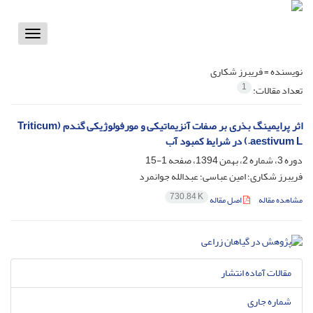
Toggle
vigation
نویسنده =
فریبرز شکاری
1
تعداد مقالات:
اثر پرایمینگ بذری بر صفات آنزیماتیکی و مورفولوژیکی گندم (Triticum
aestivum L.) در شرایط کمبود آب
دوره 3، شماره 2، بهمن 1394، صفحه
1-15
فریبرز شکاری؛ امین عباسی؛ عبدالله جوانمرد
730.84 K
مشاهده مقاله
اصل مقاله
مقالات آماده انتشار
شماره جاری