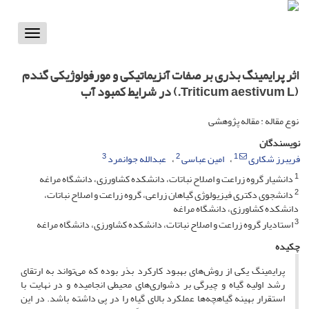
Toggle
vigation
اثر پرایمینگ بذری بر صفات آنزیماتیکی و مورفولوژیکی گندم
(Triticum aestivum L.) در شرایط کمبود آب
نوع مقاله : مقاله پژوهشی
نویسندگان
3
2
1
فریبرز شکاری
امین عباسی
عبدالله جوانمرد
1
دانشیار گروه زراعت و اصلاح نباتات، دانشکده کشاورزی، دانشگاه مراغه
2
دانشجوی دکتری فیزیولوژی گیاهان زراعی، گروه زراعت و اصلاح نباتات،
دانشکده کشاورزی، دانشگاه مراغه
3
استادیار گروه زراعت و اصلاح نباتات، دانشکده کشاورزی، دانشگاه مراغه
چکیده
پرایمینگ یکی از روش‌های بهبود کارکرد بذر بوده که می‌تواند به ارتقای
رشد اولیه گیاه و چیرگی بر دشواری‌های محیطی انجامیده و در نهایت با
استقرار بهینه گیاهچه‌ها عملکرد بالای گیاه را در پی داشته باشد. در این