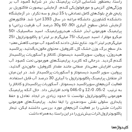
راستا، به‌منظور شناسایی اثرات پرایمینگ بذر در شرایط کمبود آب بر
ویژگی‌های آنزیمی و مورفولوژیکی گندم، آزمایشی به­صورت فاکتوریل بر
پایه‌ی طرح بلوک‌های کامل تصادفی با 15 تیمار و سه تکرار، در آزمایشگاه
دانشکده کشاورزی دانشگاه مراغه در سال 1393 اجرا شد. فاکتورهای
آزمایش شامل سطوح آبیاری (90، 60 و30 درصد آب ظرفیت زراعی) و
پرایمینگ هورمونی (بذر خشک، هیدروپرایمینگ، اسید سالسیلیک (50
میکرو مولار)، اسید جیبرلیک (75 میلی‌گرم بر لیتر) و پاکلوبوترازول (25
میلی‌گرم بر لیتر)) بود. نتایج نشان دادند که کمبود آب موجب کاهش معنی­
دار سطح برگ، وزن خشک کل، کلروفیل، محتوای مالون‌دی­آلدئید، پراکسید
هیدروژن، پرولین، سوپراکسید دیسموتاز، کاتالاز و آسکوربات پراکسیداز
گندم گردید. درحالی که کاربرد پرایمینگ‌های هورمونی تحت کمبود آب
موجب افزایش معنی‌دار صفاتی مانند مقدار کلروفیل، مالون‌دی آلدئید،
پرولین، سوپر اکسید دیسموتاز و آسکوربات پراکسیداز شد. در این میان
اثر متقابل پرایمینگ پاکلوبوترازول با آبیاری 30 درصد آب قابل استفاده،
فعالیت آنزیم‌های سوپراکسید دیسموتاز، آسکوربات پراکسیداز و کاتالاز را
به ترتیب 05/2، 12/0 و 046/0 واحد افزایش داد. حال آنکه پرایمینگ
هورمونی پاکلوبوترازول توانست تا حدود زیادی در ایجاد تعادل و حفظ
پایداری سلولی نقش سودمندی را ایفا نماید. پرایمینگ‌های هورمونی
تاثیرات مثبتی را بر فعالیت آنزیم‌های مورد بررسی داشتند لیکن، تیمار
پاکلوبوترازول اثرات بیش‌تری را در این راستا، به همراه داشت
کلیدواژه‌ها