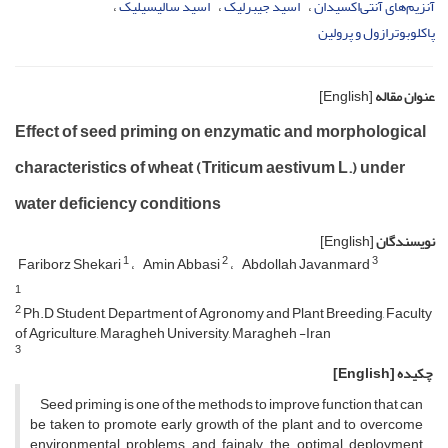
آنزیم‌های آنتی‌اکسیدان
اسید جیبرلیک
اسید سالیسیلیک
پاکلوبوترازول و پرولین
عنوان مقاله
[English]
Effect of seed priming on enzymatic and morphological
characteristics of wheat (Triticum aestivum L.) under
water deficiency conditions
نویسندگان
[English]
1
2
3
Fariborz Shekari
Amin Abbasi
Abdollah Javanmard
1
2
Ph.D Student, Department of Agronomy and Plant Breeding, Faculty
of Agriculture, Maragheh University, Maragheh -Iran
3
چکیده
[English]
Seed priming is one of the methods to improve function that can
be taken to promote early growth of the plant and to overcome
environmental problems and fainaly, the optimal deployment