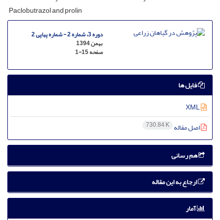
Paclobutrazol and prolin
دوره 3، شماره 2 - شماره پیاپی 2
بهمن 1394
صفحه
1-15
فایل ها
XML
730.84 K
اصل مقاله
هم رسانی
ارجاع به این مقاله
آمار