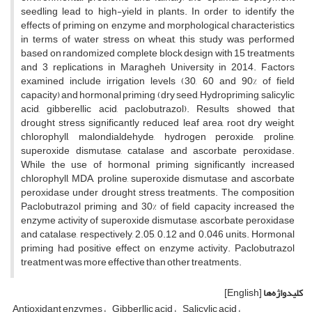
seedling lead to high-yield in plants. In order to identify the
effects of priming on enzyme and morphological characteristics
in terms of water stress on wheat, this study was performed
based on randomized complete block design with 15 treatments
and 3 replications in Maragheh University in 2014. Factors
examined include irrigation levels (30, 60 and 90% of field
capacity) and hormonal priming (dry seed, Hydropriming, salicylic
acid, gibberellic acid, paclobutrazol). Results showed that
drought stress significantly reduced leaf area, root dry weight,
chlorophyll, malondialdehyde, hydrogen peroxide, proline,
superoxide dismutase, catalase and ascorbate peroxidase.
While the use of hormonal priming significantly increased
chlorophyll, MDA, proline, superoxide dismutase and ascorbate
peroxidase under drought stress treatments. The composition
Paclobutrazol priming and 30% of field capacity increased the
enzyme activity of superoxide dismutase, ascorbate peroxidase
and catalase, respectively, 2.05, 0.12 and 0.046 units. Hormonal
priming had positive effect on enzyme activity. Paclobutrazol
treatment was more effective than other treatments.
کلیدواژه‌ها
[English]
Antioxidant enzymes
Gibberllic acid
Salicylic acid