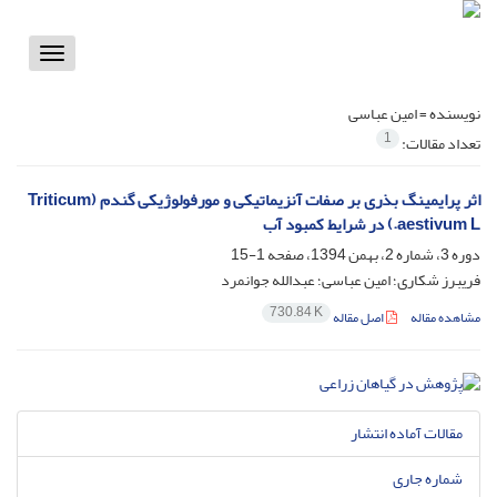
Toggle
vigation
نویسنده =
امین عباسی
1
تعداد مقالات:
اثر پرایمینگ بذری بر صفات آنزیماتیکی و مورفولوژیکی گندم (Triticum
aestivum L.) در شرایط کمبود آب
دوره 3، شماره 2، بهمن 1394، صفحه
1-15
فریبرز شکاری؛ امین عباسی؛ عبدالله جوانمرد
730.84 K
مشاهده مقاله
اصل مقاله
مقالات آماده انتشار
شماره جاری