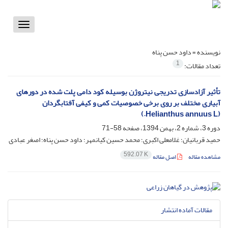
Toggle
vigation
نویسنده =
داود حسن پناه
1
تعداد مقالات:
تأثیر آزادسازی تدریجی نیتروژن بوسیله کود دامی پلت شده در دورهای
آبیاری مختلف بر روی برخی خصوصیات کمی و کیفی آفتابگردان
(Helianthus annuus L.)
دوره 3، شماره 2، بهمن 1394، صفحه
58-71
حمید قربانیان؛ غلامعلی اکبری؛ محمد حسین کیانمهر؛ داود حسن پناه؛ اصغر عبادی
592.07 K
مشاهده مقاله
اصل مقاله
مقالات آماده انتشار