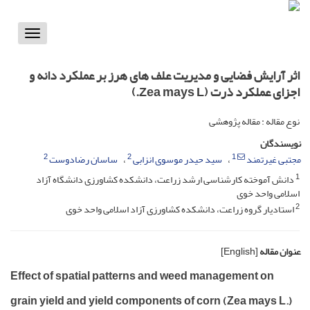
Toggle
vigation
اثر آرایش فضایی و مدیریت علف های هرز بر عملکرد دانه و
اجزای عملکرد ذرت (Zea mays L.)
نوع مقاله : مقاله پژوهشی
نویسندگان
2
2
1
مجتبی غیرتمند
سید حیدر موسوی انزابی
ساسان رضادوست
1
دانش آموخته کارشناسی ارشد زراعت، دانشکده کشاورزی دانشگاه آزاد
اسلامی واحد خوی
2
استادیار گروه زراعت، دانشکده کشاورزی آزاد اسلامی واحد خوی
عنوان مقاله
[English]
Effect of spatial patterns and weed management on
grain yield and yield components of corn (Zea mays L.)