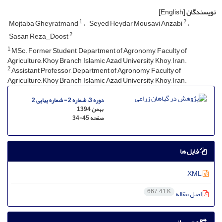
نویسندگان
[English]
1
2
Mojtaba Gheyratmand
Seyed Heydar Mousavi Anzabi
2
Sasan Reza_Doost
1
MSc. Former Student, Department of Agronomy, Faculty of
Agriculture, Khoy Branch, Islamic Azad University, Khoy, Iran.
2
Assistant Professor, Department of Agronomy, Faculty of
Agriculture, Khoy Branch, Islamic Azad University, Khoy, Iran.
دوره 3، شماره 2 - شماره پیاپی 2
بهمن 1394
صفحه
34-45
فایل ها
XML
667.41 K
اصل مقاله