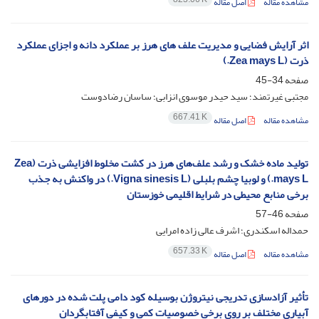
مشاهده مقاله
اصل مقاله
اثر آرایش فضایی و مدیریت علف های هرز بر عملکرد دانه و اجزای عملکرد
ذرت (Zea mays L.)
صفحه
34-45
مجتبی غیرتمند؛ سید حیدر موسوی انزابی؛ ساسان رضادوست
667.41 K
مشاهده مقاله
اصل مقاله
تولید ماده خشک و رشد علف‌های هرز در کشت مخلوط افزایشی ذرت (Zea
mays L.) و لوبیا چشم بلبلی (Vigna sinesis L.) در واکنش به جذب
برخی منابع محیطی در شرایط اقلیمی خوزستان
صفحه
46-57
حمداله اسکندری؛ اشرف عالی زاده امرایی
657.33 K
مشاهده مقاله
اصل مقاله
تأثیر آزادسازی تدریجی نیتروژن بوسیله کود دامی پلت شده در دورهای
آبیاری مختلف بر روی برخی خصوصیات کمی و کیفی آفتابگردان