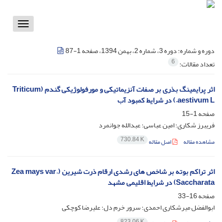
Toggle
vigation
دوره و شماره:
دوره 3، شماره 2، بهمن 1394، صفحه 1-87
6
تعداد مقالات:
اثر پرایمینگ بذری بر صفات آنزیماتیکی و مورفولوژیکی گندم (Triticum
aestivum L.) در شرایط کمبود آب
صفحه
1-15
فریبرز شکاری؛ امین عباسی؛ عبدالله جوانمرد
730.84 K
مشاهده مقاله
اصل مقاله
اثر تراکم بوته بر شاخص های رشدی ارقام ذرت شیرین (Zea mays var.
Saccharata) در شرایط اقلیمی مشهد
صفحه
16-33
ابوالفضل میرشکاری احمدی؛ سرور خرم دل؛ علیرضا کوچکی
823.06 K