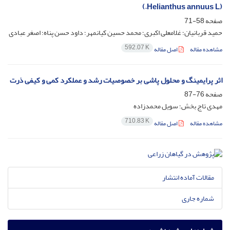
(Helianthus annuus L.)
صفحه
58-71
حمید قربانیان؛ غلامعلی اکبری؛ محمد حسین کیانمهر؛ داود حسن پناه؛ اصغر عبادی
592.07 K
مشاهده مقاله
اصل مقاله
اثر پرایمینگ و محلول پاشی بر خصوصیات رشد و عملکرد کمی و کیفی ذرت
صفحه
76-87
مهدی تاج بخش؛ سویل محمدزاده
710.83 K
مشاهده مقاله
اصل مقاله
مقالات آماده انتشار
شماره جاری